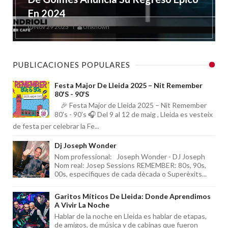
En 2024
Nov 29 2023
Unknown
PUBLICACIONES POPULARES
Festa Major De Lleida 2025 – Nit Remember
80's - 90's
🎉 Festa Major de Lleida 2025 – Nit Remember
80's - 90's 🎧 Del 9 al 12 de maig , Lleida es vesteix
de festa per celebrar la Fe...
Dj Joseph Wonder
Nom professional: Joseph Wonder - DJ Joseph
Nom real: Josep Sessions REMEMBER: 80s, 90s,
00s, específiques de cada dècada o Superèxits...
Garitos Míticos De Lleida: Donde Aprendimos
A Vivir La Noche
Hablar de la noche en Lleida es hablar de etapas,
de amigos, de música y de cabinas que fueron