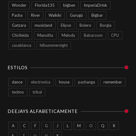
Wonder
Florida135
bigben
ImperiaDrink
Pacha
River
Waikiki
Gurugú
Bigbar
Gatzara
musicland
Elipse
Bolero
Borgia
Chiclleida
Manolita
Melody
Babaroom
CPU
casablanca
hillsummernight
ESTILOS
dance
electronica
house
pachanga
remember
techno
tribal
DEEJAYS ALFABETICAMENTE
A
C
F
G
J
L
M
O
Q
R
S
T
U
V
X