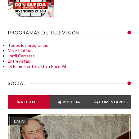
PROGRAMAS DE TELEVISIÓN
Todos los programas
Mike Platinas
Jordi Carreras
Entrevistas
Dj Ramos entrevista a Paco Pil
SOCIAL
RECIENTE
POPULAR
COMENTARIOS
DAHO