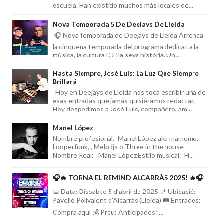
escuela. Han existido muchos más locales de...
Nova Temporada 5 De Deejays De Lleida
🎧 Nova temporada de Deejays de Lleida Arrenca
la cinquena temporada del programa dedicat a la
música, la cultura DJ i la seva història. Un...
Hasta Siempre, José Luis: La Luz Que Siempre
Brillará
Hoy en Deejays de Lleida nos toca escribir una de
esas entradas que jamás quisiéramos redactar.
Hoy despedimos a José Luis, compañero, am...
Manel López
Nombre profesional: Manel López aka mamomo,
Looperfunk, , Melodjs o Three in the house
Nombre Real: Manel López Estilo musical: H...
🎧🔥 TORNA EL REMIND ALCARRÀS 2025! 🔥🎧
📅 Data: Dissabte 5 d’abril de 2025 📍 Ubicació:
Pavelló Polivalent d’Alcarràs (Lleida) 🎟️ Entrades:
Compra aquí 💰 Preu: Anticipades: ...