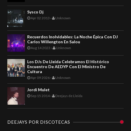
Sysco Dj
Apr 02 2013
-
Unknown
Recuerdos Inolvidables: La Noche Épica Con DJ
Carlos Willengton En Salou
Aug 14 2023
-
Unknown
Los DJs De Lleida Celebramos El Histórico
Encuentro De AEDYP Con El Ministro De
Cultura
Apr 09 2026
-
Unknown
Jordi Mulet
Sep 15 2014
-
Deejays de Lleida
DEEJAYS POR DISCOTECAS