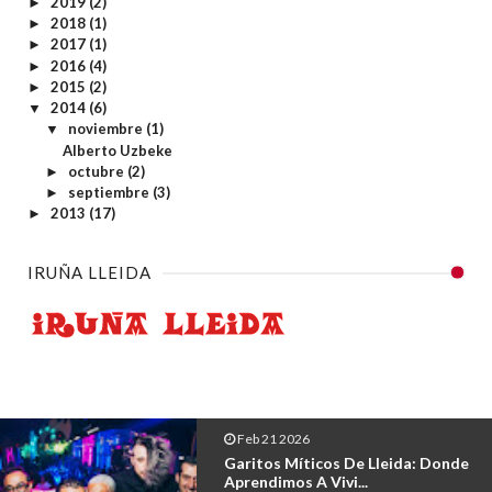
2019
(2)
►
2018
(1)
►
2017
(1)
►
2016
(4)
►
2015
(2)
►
2014
(6)
▼
noviembre
(1)
▼
Alberto Uzbeke
octubre
(2)
►
septiembre
(3)
►
2013
(17)
►
IRUÑA LLEIDA
Feb 21 2026
Garitos Míticos De Lleida: Donde
Aprendimos A Vivi...