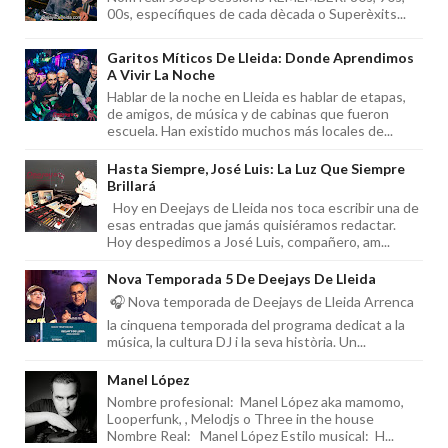
00s, específiques de cada dècada o Superèxits...
Garitos Míticos De Lleida: Donde Aprendimos
A Vivir La Noche
Hablar de la noche en Lleida es hablar de etapas,
de amigos, de música y de cabinas que fueron
escuela. Han existido muchos más locales de...
Hasta Siempre, José Luis: La Luz Que Siempre
Brillará
Hoy en Deejays de Lleida nos toca escribir una de
esas entradas que jamás quisiéramos redactar.
Hoy despedimos a José Luis, compañero, am...
Nova Temporada 5 De Deejays De Lleida
🎧 Nova temporada de Deejays de Lleida Arrenca
la cinquena temporada del programa dedicat a la
música, la cultura DJ i la seva història. Un...
Manel López
Nombre profesional: Manel López aka mamomo,
Looperfunk, , Melodjs o Three in the house
Nombre Real: Manel López Estilo musical: H...