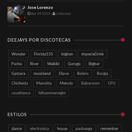
Jose Lorenzo
Apr 09 2013
-
Unknown
DEEJAYS POR DISCOTECAS
Wonder
Florida135
bigben
ImperiaDrink
Pacha
River
Waikiki
Gurugú
Bigbar
Gatzara
musicland
Elipse
Bolero
Borgia
Chiclleida
Manolita
Melody
Babaroom
CPU
casablanca
hillsummernight
ESTILOS
dance
electronica
house
pachanga
remember