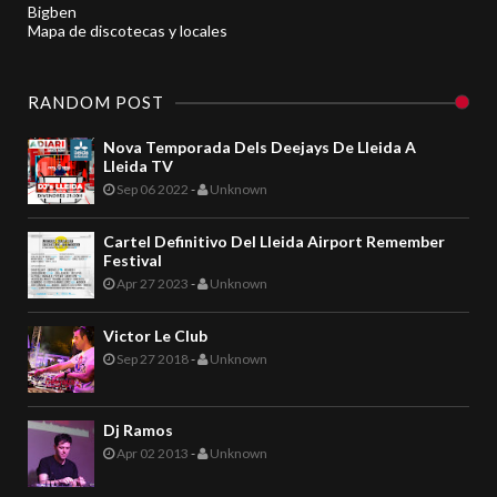
Bigben
Mapa de discotecas y locales
RANDOM POST
Nova Temporada Dels Deejays De Lleida A
Lleida TV
Sep 06 2022
-
Unknown
Cartel Definitivo Del Lleida Airport Remember
Festival
Apr 27 2023
-
Unknown
Victor Le Club
Sep 27 2018
-
Unknown
Dj Ramos
Apr 02 2013
-
Unknown