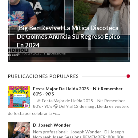
¡Big Ben Revive! La Mítica Discoteca
De Golmés Anuncia Su Regreso Épico
En 2024
Nov 29 2023
Unknown
PUBLICACIONES POPULARES
Festa Major De Lleida 2025 – Nit Remember
80's - 90's
🎉 Festa Major de Lleida 2025 – Nit Remember
80's - 90's 🎧 Del 9 al 12 de maig , Lleida es vesteix
de festa per celebrar la Fe...
Dj Joseph Wonder
Nom professional: Joseph Wonder - DJ Joseph
Nom real: Josep Sessions REMEMBER: 80s, 90s,