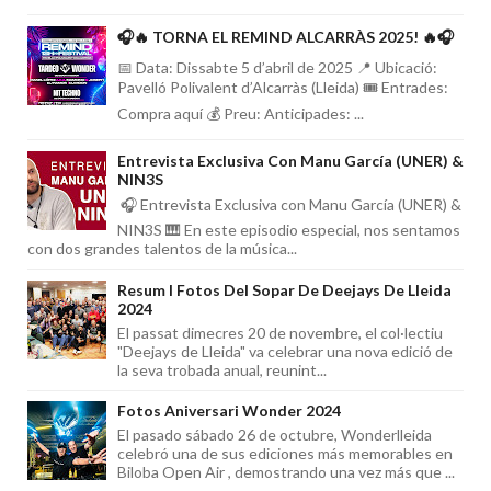
🎧🔥 TORNA EL REMIND ALCARRÀS 2025! 🔥🎧
📅 Data: Dissabte 5 d’abril de 2025 📍 Ubicació:
Pavelló Polivalent d’Alcarràs (Lleida) 🎟️ Entrades:
Compra aquí 💰 Preu: Anticipades: ...
Entrevista Exclusiva Con Manu García (UNER) &
NIN3S
🎧 Entrevista Exclusiva con Manu García (UNER) &
NIN3S 🎹 En este episodio especial, nos sentamos
con dos grandes talentos de la música...
Resum I Fotos Del Sopar De Deejays De Lleida
2024
El passat dimecres 20 de novembre, el col·lectiu
"Deejays de Lleida" va celebrar una nova edició de
la seva trobada anual, reunint...
Fotos Aniversari Wonder 2024
El pasado sábado 26 de octubre, Wonderlleida
celebró una de sus ediciones más memorables en
Biloba Open Air , demostrando una vez más que ...