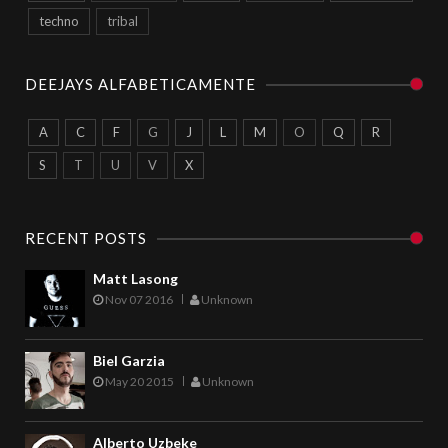
techno
tribal
DEEJAYS ALFABETICAMENTE
A
C
F
G
J
L
M
O
Q
R
S
T
U
V
X
RECENT POSTS
Matt Lasong
Nov 07 2016
Unknown
Biel Garzia
May 20 2015
Unknown
Alberto Uzbeke