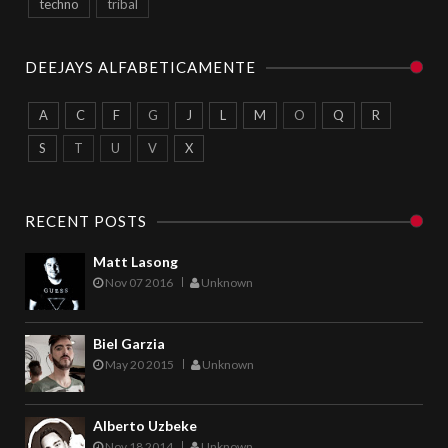
techno
tribal
DEEJAYS ALFABETICAMENTE
A
C
F
G
J
L
M
O
Q
R
S
T
U
V
X
RECENT POSTS
Matt Lasong
Nov 07 2016
Unknown
Biel Garzia
May 20 2015
Unknown
Alberto Uzbeke
Nov 18 2014
Unknown