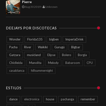
Pierre
Aug 30 2019
-
Unknown
DEEJAYS POR DISCOTECAS
Wonder
Florida135
bigben
ImperiaDrink
Pacha
River
Waikiki
Gurugú
Bigbar
Gatzara
musicland
Elipse
Bolero
Borgia
Chiclleida
Manolita
Melody
Babaroom
CPU
casablanca
hillsummernight
ESTILOS
dance
electronica
house
pachanga
remember