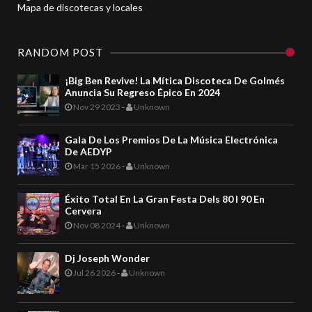
Mapa de discotecas y locales
RANDOM POST
¡Big Ben Revive! La Mítica Discoteca De Golmés
Anuncia Su Regreso Épico En 2024
Nov 29 2023
-
Unknown
Gala De Los Premios De La Música Electrónica
De AEDYP
Mar 15 2026
-
Unknown
Éxito Total En La Gran Festa Dels 80 I 90 En
Cervera
Nov 08 2024
-
Unknown
Dj Joseph Wonder
Jul 26 2026
-
Unknown