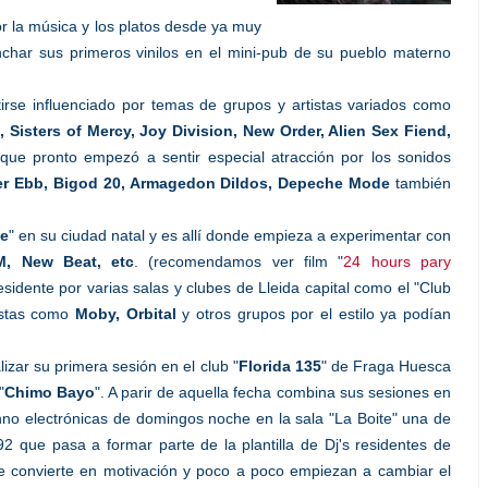
r la música y los platos desde ya muy
char sus primeros vinilos en el mini-pub de su pueblo materno
irse influenciado por temas de grupos y artistas variados como
, Sisters of Mercy, Joy Division, New Order, Alien Sex Fiend,
unque pronto empezó a sentir especial atracción por los sonidos
tzer Ebb, Bigod 20, Armagedon Dildos, Depeche Mode
también
e
" en su ciudad natal y es allí donde empieza a experimentar con
M, New Beat, etc
. (recomendamos ver film "
24 hours pary
idente por varias salas y clubes de Lleida capital como el "Club
tistas como
Moby, Orbital
y otros grupos por el estilo ya podían
izar su primera sesión en el club "
Florida 135
" de Fraga Huesca
"
Chimo Bayo
". A parir de aquella fecha combina sus sesiones en
chno electrónicas de domingos noche en la sala "La Boite" una de
92 que pasa a formar parte de la plantilla de Dj's residentes de
 se convierte en motivación y poco a poco empiezan a cambiar el