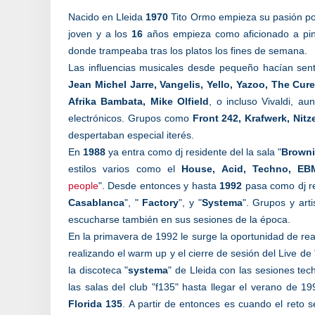
Nacido en Lleida
1970
Tito Ormo empieza su pasión po
joven y a los
16
años empieza como aficionado a pin
donde trampeaba tras los platos los fines de semana.
Las influencias musicales desde pequeño hacían sent
Jean Michel Jarre, Vangelis, Yello, Yazoo, The Cure
Afrika Bambata, Mike Olfield
, o incluso Vivaldi, a
electrónicos. Grupos como
Front 242, Krafwerk, Ni
despertaban especial iterés.
En
1988
ya entra como dj residente del la sala "
Browni
estilos varios como el
House, Acid, Techno, EB
people
". Desde entonces y hasta
1992
pasa como dj res
Casablanca
", "
Factory
", y "
Systema
". Grupos y ar
escucharse también en sus sesiones de la época.
En la primavera de 1992 le surge la oportunidad de real
realizando el warm up y el cierre de sesión del Live de 
la discoteca "
systema
" de Lleida con las sesiones te
las salas del club "f135" hasta llegar el verano de 19
Florida 135
. A partir de entonces es cuando el reto