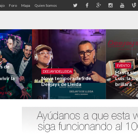
ajo
Foro
Mapa
Quien Somos
os de
EVENTO
DEEJAYSDELLEIDA
Hasta sie
ivir la
Nova temporada 5 de
Luis: la l
Deejays de Lleida
brillará