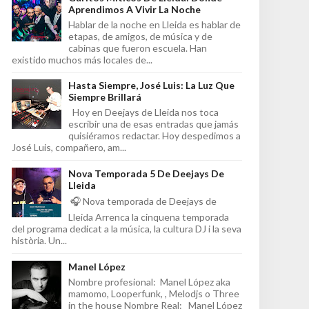
Aprendimos A Vivir La Noche
Hablar de la noche en Lleida es hablar de
etapas, de amigos, de música y de
cabinas que fueron escuela. Han
existido muchos más locales de...
Hasta Siempre, José Luis: La Luz Que
Siempre Brillará
Hoy en Deejays de Lleida nos toca
escribir una de esas entradas que jamás
quisiéramos redactar. Hoy despedimos a
José Luis, compañero, am...
Nova Temporada 5 De Deejays De
Lleida
🎧 Nova temporada de Deejays de
Lleida Arrenca la cinquena temporada
del programa dedicat a la música, la cultura DJ i la seva
història. Un...
Manel López
Nombre profesional: Manel López aka
mamomo, Looperfunk, , Melodjs o Three
in the house Nombre Real: Manel López