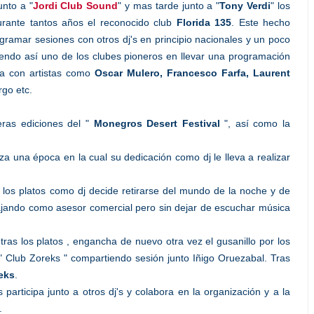
unto a "
Jordi Club Sound
" y mas tarde junto a "
Tony Verdi
" los
urante tantos años el reconocido club
Florida 135
. Este hecho
gramar sesiones con otros dj's en principio nacionales y un poco
siendo así uno de los clubes pioneros en llevar una programación
na con artistas como
Oscar Mulero, Francesco Farfa, Laurent
rgo etc.
eras ediciones del "
Monegros Desert Festival
", así como la
za una época en la cual su dedicación como dj le lleva a realizar
los platos como dj decide retirarse del mundo de la noche y de
bajando como asesor comercial pero sin dejar de escuchar música
as los platos , engancha de nuevo otra vez el gusanillo por los
" Club Zoreks " compartiendo sesión junto Iñigo Oruezabal. Tras
eks
.
participa junto a otros dj's y colabora en la organización y a la
.