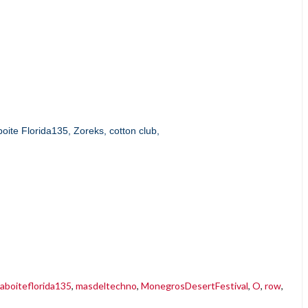
oite Florida135, Zoreks, cotton club,
laboiteflorida135
,
masdeltechno
,
MonegrosDesertFestival
,
O
,
row
,