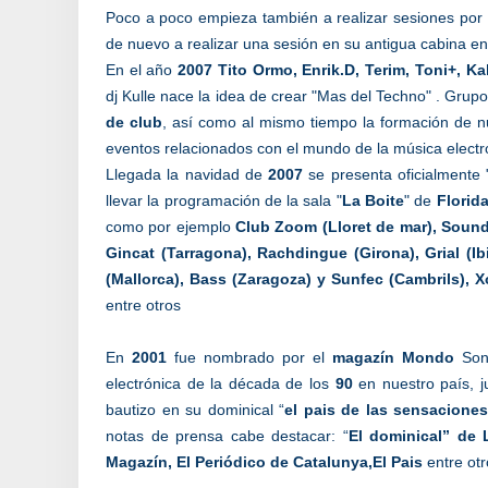
Poco a poco empieza también a realizar sesiones por 
de nuevo a realizar una sesión en su antigua cabina en
En el año
2007
Tito Ormo, Enrik.D, Terim, Toni+, Ka
dj Kulle nace la idea de crear "Mas del Techno" . Grupo
de club
, así como al mismo tiempo la formación de nu
eventos relacionados con el mundo de la música electr
Llegada la navidad de
2007
se presenta oficialmente
llevar la programación de la sala "
La Boite
" de
Florid
como por ejemplo
Club Zoom (Lloret de mar), Soundg
Gincat (Tarragona), Rachdingue (Girona), Grial (Ib
(Mallorca), Bass (Zaragoza) y Sunfec (Cambrils), Xo
entre otros
En
2001
fue nombrado por el
magazín Mondo
Sono
electrónica de la década de los
90
en nuestro país, 
bautizo en su dominical “
el pais de las sensaciones
notas de prensa cabe destacar: “
El dominical” de 
Magazín, El Periódico de Catalunya,El Pais
entre otr