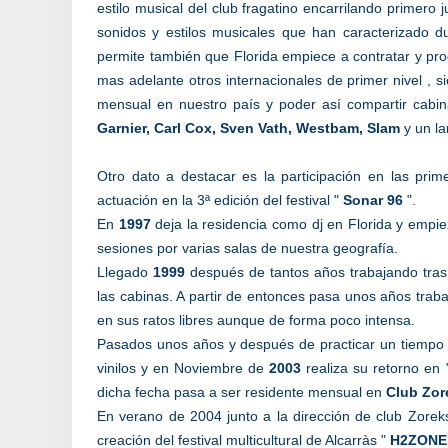
estilo musical del club fragatino encarrilando primero j
sonidos y estilos musicales que han caracterizado d
permite también que Florida empiece a contratar y pro
mas adelante otros internacionales de primer nivel , 
mensual en nuestro país y poder así compartir cabi
Garnier, Carl Cox, Sven Vath, Westbam, Slam
y un la
Otro dato a destacar es la participación en las prim
actuación en la 3ª edición del festival "
Sonar 96
".
En
1997
deja la residencia como dj en Florida y empie
sesiones por varias salas de nuestra geografía.
Llegado
1999
después de tantos años trabajando tras 
las cabinas. A partir de entonces pasa unos años tra
en sus ratos libres aunque de forma poco intensa.
Pasados unos años y después de practicar un tiempo tr
vinilos y en Noviembre de
2003
realiza su retorno en 
dicha fecha pasa a ser residente mensual en
Club Zor
En verano de 2004 junto a la dirección de club Zoreks 
creación del festival multicultural de Alcarràs "
H2ZONE