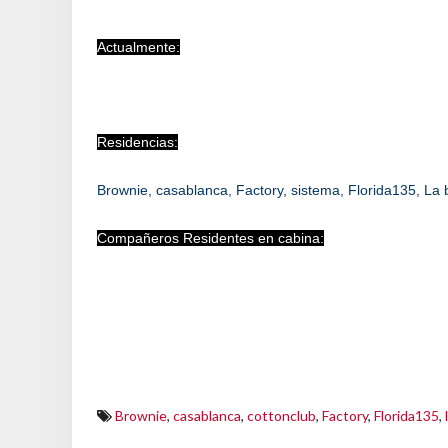
Actualmente:
Residencias:
Brownie, casablanca, Factory, sistema, Florida135, La b
Compañeros Residentes en cabina:
Brownie
,
casablanca
,
cottonclub
,
Factory
,
Florida135
,