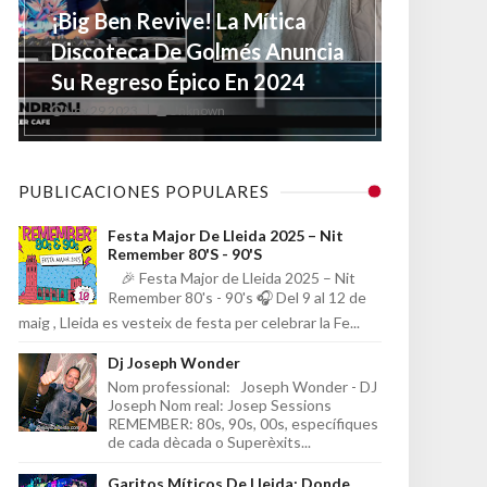
¡Big Ben Revive! La Mítica
Discoteca De Golmés Anuncia
Su Regreso Épico En 2024
Nov 29 2023
Unknown
PUBLICACIONES POPULARES
Festa Major De Lleida 2025 – Nit
Remember 80's - 90's
🎉 Festa Major de Lleida 2025 – Nit
Remember 80's - 90's 🎧 Del 9 al 12 de
maig , Lleida es vesteix de festa per celebrar la Fe...
Dj Joseph Wonder
Nom professional: Joseph Wonder - DJ
Joseph Nom real: Josep Sessions
REMEMBER: 80s, 90s, 00s, específiques
de cada dècada o Superèxits...
Garitos Míticos De Lleida: Donde