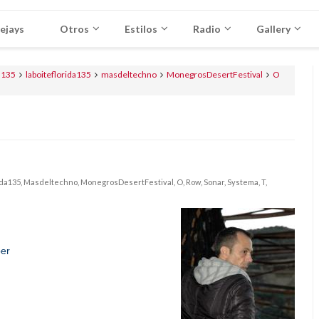
ejays
Otros
Estilos
Radio
Gallery
a135
laboiteflorida135
masdeltechno
MonegrosDesertFestival
O
ida135,
Masdeltechno,
MonegrosDesertFestival,
O,
Row,
Sonar,
Systema,
T,
er