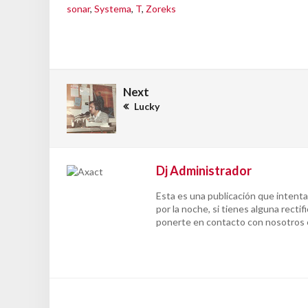
sonar
,
Systema
,
T
,
Zoreks
Next
Lucky
Dj Administrador
Esta es una publicación que intenta
por la noche, si tienes alguna rect
ponerte en contacto con nosotros