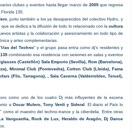
varios clubes y eventos hasta llegar marzo de
2005
que regresa
 Florida 135.
lero
, junto también a los ya desaparecidos del colectivo Hydro, y
 que se dedica a la difusión de todo lo relacionado con la
cultura
evos artistas y la colaboración y asesoramiento en todo tipo de
ónica y artes complementarias.
 "M
as del Techno
" y el grupo pasa entra como dj's residentes y
a135
combinando esa residencia con sesiones en salas y eventos
lasses (Castellón) Sala Emporio (Sevilla), Row (Barcelona),
iza), Minimal Club (Pontevedra), Cotton Club (Lleida), Fama
fars (Flix, Tarragona), , Sala Caverna (Valderrobles, Teruel),
ro como uno de los cuatro Dj más influyentes de la escena
junto a
Oscar Mulero, Tony Verdi y Sideral
. El diario el País lo
” como el maestro del techno-trance y la ciberdelia. Entre otras
La Vanguardia, Rock de Lux, Heraldo de Aragón, Dj Dance
os.