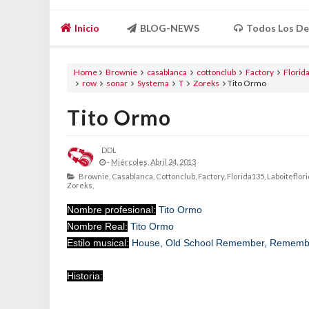
Inicio
BLOG-NEWS
Todos Los De
Home
Brownie
casablanca
cottonclub
Factory
Florid
row
sonar
Systema
T
Zoreks
Tito Ormo
Tito Ormo
DDL
-
Miércoles, Abril 24, 2013
Brownie,
Casablanca,
Cottonclub,
Factory,
Florida135,
Laboiteflor
Zoreks,
Nombre profesional:
Tito Ormo
Nombre Real:
Tito Ormo
Estilo musical:
House, Old School Remember, Rememb
Historia: