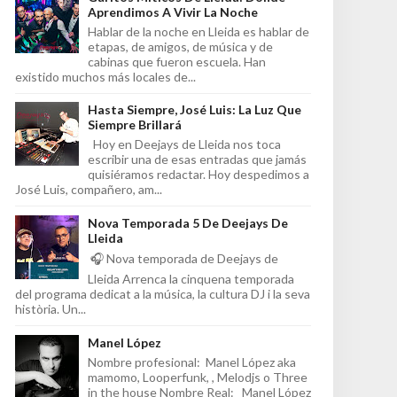
Aprendimos A Vivir La Noche
Hablar de la noche en Lleida es hablar de
etapas, de amigos, de música y de
cabinas que fueron escuela. Han
existido muchos más locales de...
Hasta Siempre, José Luis: La Luz Que
Siempre Brillará
Hoy en Deejays de Lleida nos toca
escribir una de esas entradas que jamás
quisiéramos redactar. Hoy despedimos a
José Luis, compañero, am...
Nova Temporada 5 De Deejays De
Lleida
🎧 Nova temporada de Deejays de
Lleida Arrenca la cinquena temporada
del programa dedicat a la música, la cultura DJ i la seva
història. Un...
Manel López
Nombre profesional: Manel López aka
mamomo, Looperfunk, , Melodjs o Three
in the house Nombre Real: Manel López