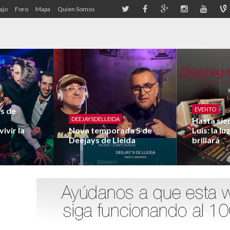
ajo
Foro
Mapa
Quien Somos
os de
EVENTO
DEEJAYSDELLEIDA
Hasta sie
ivir la
Nova temporada 5 de
Luis: la l
Deejays de Lleida
brillará