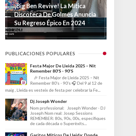
¡Big Ben Revive! La Mítica
Discoteca De Golmés Anuncia
Su Regreso Épico En 2024
Nov 29 2023
Unknown
PUBLICACIONES POPULARES
Festa Major De Lleida 2025 – Nit
Remember 80's - 90's
🎉 Festa Major de Lleida 2025 – Nit
Remember 80's - 90's 🎧 Del 9 al 12 de
maig , Lleida es vesteix de festa per celebrar la Fe...
Dj Joseph Wonder
Nom professional: Joseph Wonder - DJ
Joseph Nom real: Josep Sessions
REMEMBER: 80s, 90s, 00s, específiques
de cada dècada o Superèxits...
Garitos Míticos De Lleida: Donde