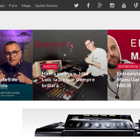
ajo
Foro
Mapa
Quien Somos
EVENTO
ENTREVISTA
Hasta siempre, José
Entrevist
da 5 de
Luis: la luz que siempre
Manu Gar
eida
brillará
NIN3S