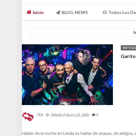
Inicio
BLOG-NEWS
Todos Los De
f
ARTICU
Garito
DDL
-
Sábado, Febrero 21, 2026
0
Hablar de la noche en Lleida es hablar de etapas, de amigos