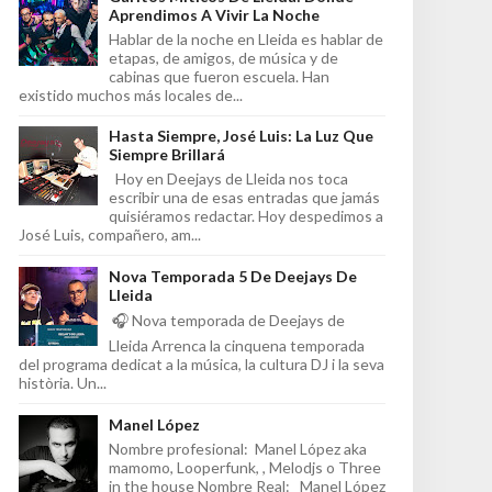
Aprendimos A Vivir La Noche
Hablar de la noche en Lleida es hablar de
etapas, de amigos, de música y de
cabinas que fueron escuela. Han
existido muchos más locales de...
Hasta Siempre, José Luis: La Luz Que
Siempre Brillará
Hoy en Deejays de Lleida nos toca
escribir una de esas entradas que jamás
quisiéramos redactar. Hoy despedimos a
José Luis, compañero, am...
Nova Temporada 5 De Deejays De
Lleida
🎧 Nova temporada de Deejays de
Lleida Arrenca la cinquena temporada
del programa dedicat a la música, la cultura DJ i la seva
història. Un...
Manel López
Nombre profesional: Manel López aka
mamomo, Looperfunk, , Melodjs o Three
in the house Nombre Real: Manel López