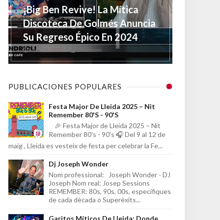
¡Big Ben Revive! La Mítica
Discoteca De Golmés Anuncia
Su Regreso Épico En 2024
Nov 29 2023
Unknown
PUBLICACIONES POPULARES
Festa Major De Lleida 2025 – Nit
Remember 80's - 90's
🎉 Festa Major de Lleida 2025 – Nit
Remember 80's - 90's 🎧 Del 9 al 12 de
maig , Lleida es vesteix de festa per celebrar la Fe...
Dj Joseph Wonder
Nom professional: Joseph Wonder - DJ
Joseph Nom real: Josep Sessions
REMEMBER: 80s, 90s, 00s, específiques
de cada dècada o Superèxits...
Garitos Míticos De Lleida: Donde