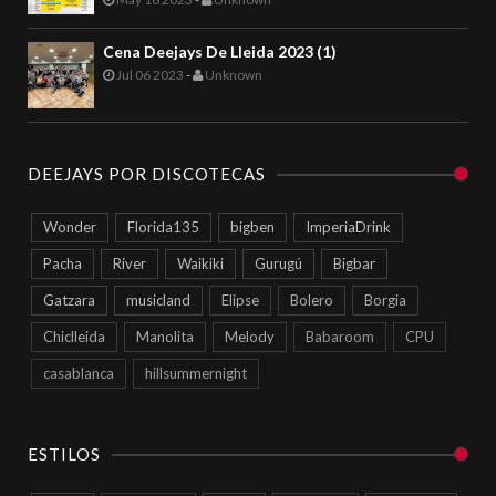
Cena Deejays De Lleida 2023 (1)
Jul 06 2023
-
Unknown
DEEJAYS POR DISCOTECAS
Wonder
Florida135
bigben
ImperiaDrink
Pacha
River
Waikiki
Gurugú
Bigbar
Gatzara
musicland
Elipse
Bolero
Borgia
Chiclleida
Manolita
Melody
Babaroom
CPU
casablanca
hillsummernight
ESTILOS