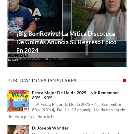
¡Big Ben Revive! La Mítica Discoteca
De Golmés Anuncia Su Regreso Épico
En 2024
Nov 29 2023
Unknown
PUBLICACIONES POPULARES
Festa Major De Lleida 2025 – Nit Remember
80's - 90's
🎉 Festa Major de Lleida 2025 – Nit Remember
80's - 90's 🎧 Del 9 al 12 de maig , Lleida es vesteix
de festa per celebrar la Fe...
Dj Joseph Wonder