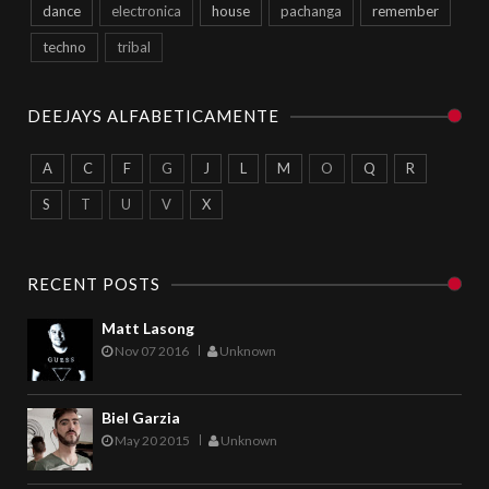
dance
electronica
house
pachanga
remember
techno
tribal
DEEJAYS ALFABETICAMENTE
A
C
F
G
J
L
M
O
Q
R
S
T
U
V
X
RECENT POSTS
Matt Lasong
Nov 07 2016
Unknown
Biel Garzia
May 20 2015
Unknown