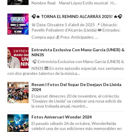
Nombre Real: Manel López Estilo musical: H...
🎧🔥 TORNA EL REMIND ALCARRÀS 2025! 🔥🎧
📅 Data: Dissabte 5 d’abril de 2025 📍 Ubicació:
Pavelló Polivalent d’Alcarràs (Lleida) 🎟️ Entrades:
Compra aquí 💰 Preu: Anticipades: ...
Entrevista Exclusiva Con Manu García (UNER) &
NIN3S
🎧 Entrevista Exclusiva con Manu García (UNER) &
NIN3S 🎹 En este episodio especial, nos sentamos
con dos grandes talentos de la música...
Resum I Fotos Del Sopar De Deejays De Lleida
2024
El passat dimecres 20 de novembre, el col·lectiu
"Deejays de Lleida" va celebrar una nova edició de
la seva trobada anual, reunint...
Fotos Aniversari Wonder 2024
El pasado sábado 26 de octubre, Wonderlleida
celebró una de sus ediciones más memorables en