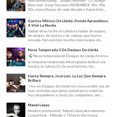
Nom professional: Joseph Wonder - DJ Joseph
Nom real: Josep Sessions REMEMBER: 80s, 90s,
00s, específiques de cada dècada o Superèxits...
Garitos Míticos De Lleida: Donde Aprendimos
A Vivir La Noche
Hablar de la noche en Lleida es hablar de etapas,
de amigos, de música y de cabinas que fueron
escuela. Han existido muchos más locales de...
Nova Temporada 5 De Deejays De Lleida
🎧 Nova temporada de Deejays de Lleida Arrenca
la cinquena temporada del programa dedicat a la
música, la cultura DJ i la seva història. Un...
Hasta Siempre, José Luis: La Luz Que Siempre
Brillará
Hoy en Deejays de Lleida nos toca escribir una de
esas entradas que jamás quisiéramos redactar.
Hoy despedimos a José Luis, compañero, am...
Manel López
Nombre profesional: Manel López aka mamomo,
Looperfunk, , Melodjs o Three in the house