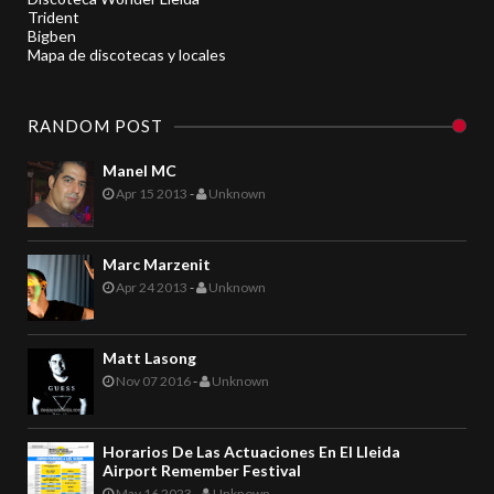
Trident
Bigben
Mapa de discotecas y locales
RANDOM POST
Manel MC
Apr 15 2013
-
Unknown
Marc Marzenit
Apr 24 2013
-
Unknown
Matt Lasong
Nov 07 2016
-
Unknown
Horarios De Las Actuaciones En El Lleida
Airport Remember Festival
May 16 2023
-
Unknown