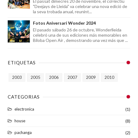
El passat dimecres 20 de novembre, el col·lectiu
"Deejays de Lleida" va celebrar una nova edició de
la seva trobada anual, reunint...
Fotos Aniversari Wonder 2024
El pasado sábado 26 de octubre, Wonderlleida
celebró una de sus ediciones más memorables en
Biloba Open Air , demostrando una vez más que ...
ETIQUETAS
2003
2005
2006
2007
2009
2010
CATEGORIAS
electronica
(1)
house
(8)
pachanga
(2)