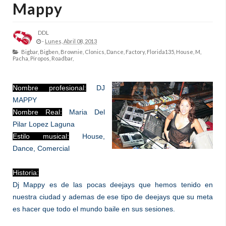
Mappy
DDL
-
Lunes, Abril 08, 2013
Bigbar,
Bigben,
Brownie,
Clonics,
Dance,
Factory,
Florida135,
House,
M,
Pacha,
Piropos,
Roadbar,
Nombre profesional:
DJ
MAPPY
Nombre Real:
Maria Del
Pilar Lopez Laguna
Estilo musical:
House,
Dance, Comercial
Historia:
Dj Mappy es de las pocas deejays que hemos tenido en
nuestra ciudad y ademas de ese tipo de deejays que su meta
es hacer que todo el mundo baile en sus sesiones.