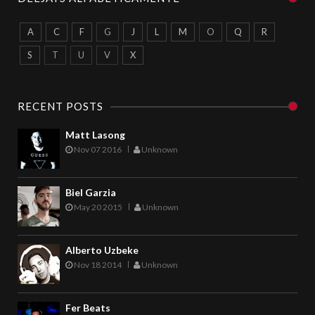
A
C
F
G
J
L
M
O
Q
R
S
T
U
V
X
RECENT POSTS
Matt Lasong
Nov 07 2016
Unknown
Biel Garzia
May 20 2015
Unknown
Alberto Uzbeke
Nov 18 2014
Unknown
Fer Beats