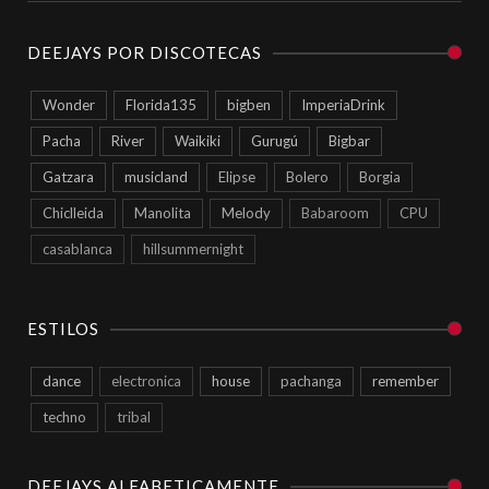
DEEJAYS POR DISCOTECAS
Wonder
Florida135
bigben
ImperiaDrink
Pacha
River
Waikiki
Gurugú
Bigbar
Gatzara
musicland
Elipse
Bolero
Borgia
Chiclleida
Manolita
Melody
Babaroom
CPU
casablanca
hillsummernight
ESTILOS
dance
electronica
house
pachanga
remember
techno
tribal
DEEJAYS ALFABETICAMENTE