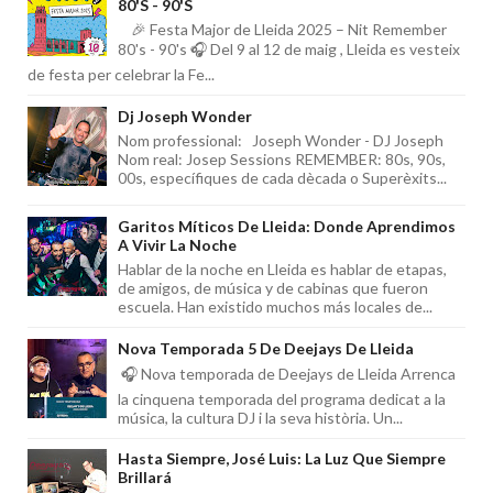
80's - 90's
🎉 Festa Major de Lleida 2025 – Nit Remember
80's - 90's 🎧 Del 9 al 12 de maig , Lleida es vesteix
de festa per celebrar la Fe...
Dj Joseph Wonder
Nom professional: Joseph Wonder - DJ Joseph
Nom real: Josep Sessions REMEMBER: 80s, 90s,
00s, específiques de cada dècada o Superèxits...
Garitos Míticos De Lleida: Donde Aprendimos
A Vivir La Noche
Hablar de la noche en Lleida es hablar de etapas,
de amigos, de música y de cabinas que fueron
escuela. Han existido muchos más locales de...
Nova Temporada 5 De Deejays De Lleida
🎧 Nova temporada de Deejays de Lleida Arrenca
la cinquena temporada del programa dedicat a la
música, la cultura DJ i la seva història. Un...
Hasta Siempre, José Luis: La Luz Que Siempre
Brillará