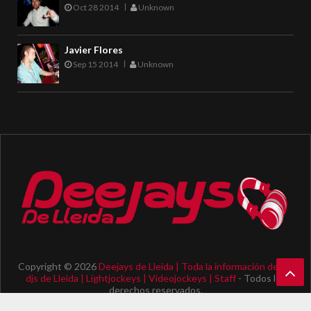
Oct 28 2014
Unknown
Javier Flores
Sep 15 2014
Unknown
Copyright ©
2026
Deejays de Lleida | Toda la información de los
djs de Lleida | Lightjockeys | Videojockeys | Staff
- Todos los
derechos reservados.
Ba
Diseño por
Video Visuals 3D