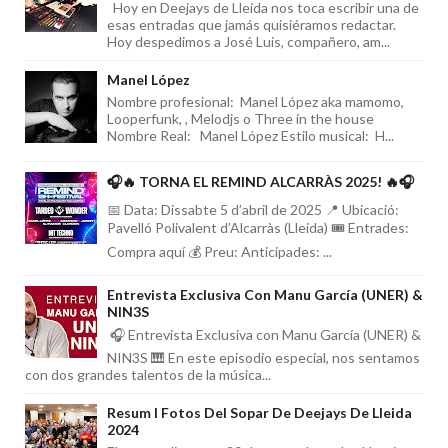
Hoy en Deejays de Lleida nos toca escribir una de
esas entradas que jamás quisiéramos redactar.
Hoy despedimos a José Luis, compañero, am...
Manel López
Nombre profesional: Manel López aka mamomo,
Looperfunk, , Melodjs o Three in the house
Nombre Real: Manel López Estilo musical: H...
🎧🔥 TORNA EL REMIND ALCARRÀS 2025! 🔥🎧
📅 Data: Dissabte 5 d’abril de 2025 📍 Ubicació:
Pavelló Polivalent d’Alcarràs (Lleida) 🎟️ Entrades:
Compra aquí 💰 Preu: Anticipades: ...
Entrevista Exclusiva Con Manu García (UNER) &
NIN3S
🎧 Entrevista Exclusiva con Manu García (UNER) &
NIN3S 🎹 En este episodio especial, nos sentamos
con dos grandes talentos de la música...
Resum I Fotos Del Sopar De Deejays De Lleida
2024