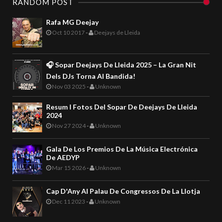
RANDOM POST
Rafa MG Deejay
Oct 10 2017
-
Deejays de Lleida
🎧 Sopar Deejays De Lleida 2025 – La Gran Nit
Dels DJs Torna Al Bandida!
Nov 03 2025
-
Unknown
Resum I Fotos Del Sopar De Deejays De Lleida
2024
Nov 27 2024
-
Unknown
Gala De Los Premios De La Música Electrónica
De AEDYP
Mar 15 2026
-
Unknown
Cap D'Any Al Palau De Congressos De La Llotja
Dec 11 2023
-
Unknown