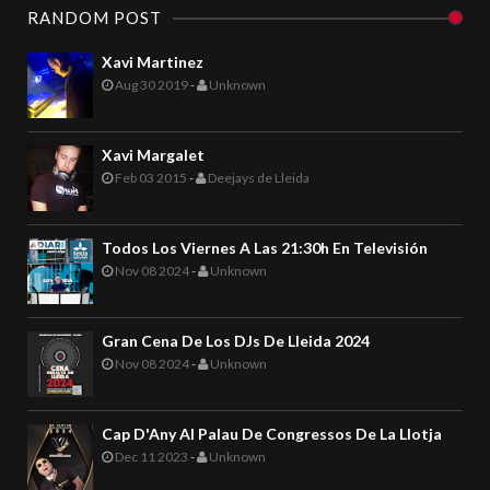
RANDOM POST
Xavi Martinez
Aug 30 2019
-
Unknown
Xavi Margalet
Feb 03 2015
-
Deejays de Lleida
Todos Los Viernes A Las 21:30h En Televisión
Nov 08 2024
-
Unknown
Gran Cena De Los DJs De Lleida 2024
Nov 08 2024
-
Unknown
Cap D'Any Al Palau De Congressos De La Llotja
Dec 11 2023
-
Unknown