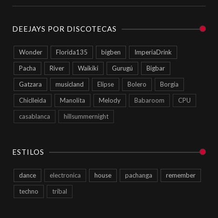
DEEJAYS POR DISCOTECAS
Wonder
Florida135
bigben
ImperiaDrink
Pacha
River
Waikiki
Gurugú
Bigbar
Gatzara
musicland
Elipse
Bolero
Borgia
Chiclleida
Manolita
Melody
Babaroom
CPU
casablanca
hillsummernight
ESTILOS
dance
electronica
house
pachanga
remember
techno
tribal