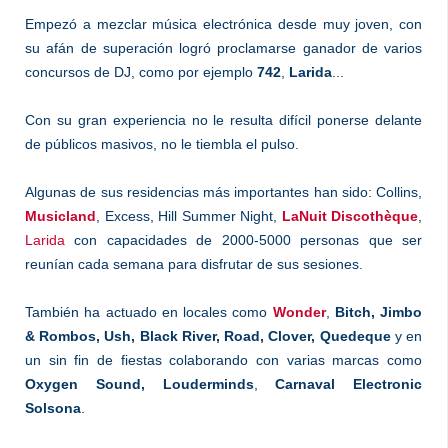
Empezó a mezclar música electrónica desde muy joven, con
su afán de superación logró proclamarse ganador de varios
concursos de DJ, como por ejemplo
742
,
Larida
...
Con su gran experiencia no le resulta difícil ponerse delante
de públicos masivos, no le tiembla el pulso.
Algunas de sus residencias más importantes han sido: Collins,
Musicland
, Excess, Hill Summer Night,
LaNuit Discoth
è
que
,
Larida
con capacidades de 2000-5000 personas que ser
reunían cada semana para disfrutar de sus sesiones.
También ha actuado en locales como
Wonder
,
Bitch, Jimbo
& Rombos, Ush, Black River, Road, Clover, Quedeque
y en
un sin fin de fiestas colaborando con varias marcas como
Oxygen Sound, Louderminds
,
Carnaval Electronic
Solsona
.
.