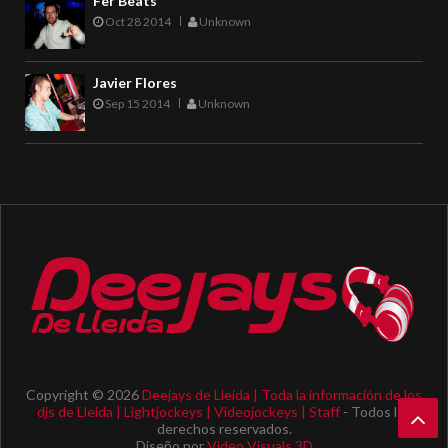
Fer Beats
Oct 28 2014
Unknown
Javier Flores
Sep 15 2014
Unknown
Copyright ©
2026
Deejays de Lleida | Toda la información de los
djs de Lleida | Lightjockeys | Videojockeys | Staff
- Todos los
derechos reservados.
Diseño por
Video Visuals 3D