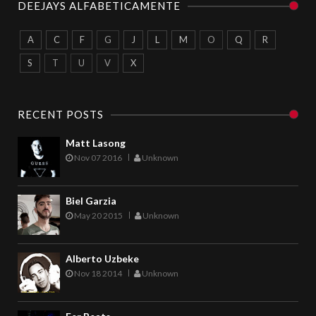
DEEJAYS ALFABETICAMENTE
A
C
F
G
J
L
M
O
Q
R
S
T
U
V
X
RECENT POSTS
Matt Lasong
Nov 07 2016
Unknown
Biel Garzia
May 20 2015
Unknown
Alberto Uzbeke
Nov 18 2014
Unknown