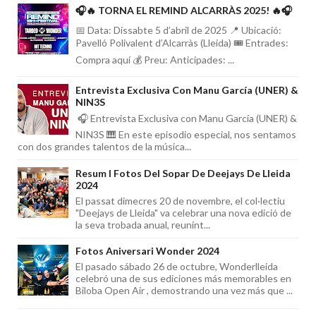
🎧🔥 TORNA EL REMIND ALCARRÀS 2025! 🔥🎧
📅 Data: Dissabte 5 d’abril de 2025 📍 Ubicació:
Pavelló Polivalent d’Alcarràs (Lleida) 🎟️ Entrades:
Compra aquí 💰 Preu: Anticipades: ...
Entrevista Exclusiva Con Manu García (UNER) &
NIN3S
🎧 Entrevista Exclusiva con Manu García (UNER) &
NIN3S 🎹 En este episodio especial, nos sentamos
con dos grandes talentos de la música...
Resum I Fotos Del Sopar De Deejays De Lleida
2024
El passat dimecres 20 de novembre, el col·lectiu
"Deejays de Lleida" va celebrar una nova edició de
la seva trobada anual, reunint...
Fotos Aniversari Wonder 2024
El pasado sábado 26 de octubre, Wonderlleida
celebró una de sus ediciones más memorables en
Biloba Open Air , demostrando una vez más que ...