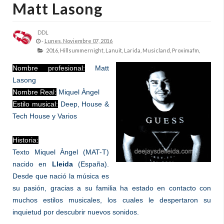
Matt Lasong
DDL
-
Lunes, Noviembre 07, 2016
2016,
Hillsummernight,
Lanuit,
Larida,
Musicland,
Proximafm,
Nombre profesional:
Matt
La
song
Nombre Real:
Miquel Àngel
Estilo musical:
Deep, House &
Tech House
y Varios
.
Historia:
Texto Miquel Àngel (MAT-T)
nacido en
Lleida
(España).
Desde que nació la música es
su pasión, gracias a su familia ha estado en contacto con
muchos estilos musicales, los cuales le despertaron su
inquietud por descubrir nuevos sonidos.