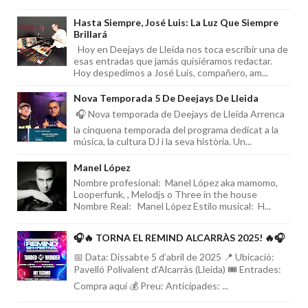
Hasta Siempre, José Luis: La Luz Que Siempre
Brillará
Hoy en Deejays de Lleida nos toca escribir una de
esas entradas que jamás quisiéramos redactar.
Hoy despedimos a José Luis, compañero, am...
Nova Temporada 5 De Deejays De Lleida
🎧 Nova temporada de Deejays de Lleida Arrenca
la cinquena temporada del programa dedicat a la
música, la cultura DJ i la seva història. Un...
Manel López
Nombre profesional: Manel López aka mamomo,
Looperfunk, , Melodjs o Three in the house
Nombre Real: Manel López Estilo musical: H...
🎧🔥 TORNA EL REMIND ALCARRÀS 2025! 🔥🎧
📅 Data: Dissabte 5 d’abril de 2025 📍 Ubicació:
Pavelló Polivalent d’Alcarràs (Lleida) 🎟️ Entrades:
Compra aquí 💰 Preu: Anticipades: ...