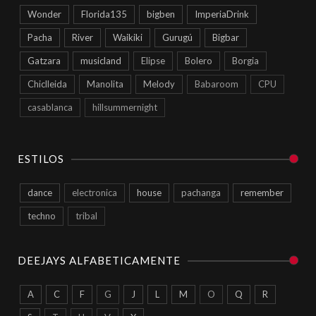
Wonder
Florida135
bigben
ImperiaDrink
Pacha
River
Waikiki
Gurugú
Bigbar
Gatzara
musicland
Elipse
Bolero
Borgia
Chiclleida
Manolita
Melody
Babaroom
CPU
casablanca
hillsummernight
ESTILOS
dance
electronica
house
pachanga
remember
techno
tribal
DEEJAYS ALFABETICAMENTE
A
C
F
G
J
L
M
O
Q
R