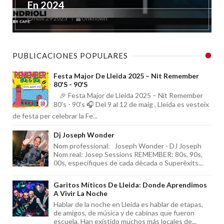
En 2024
Nov 29 2023
Unknown
PUBLICACIONES POPULARES
Festa Major De Lleida 2025 – Nit Remember
80's - 90's
🎉 Festa Major de Lleida 2025 – Nit Remember
80's - 90's 🎧 Del 9 al 12 de maig , Lleida es vesteix
de festa per celebrar la Fe...
Dj Joseph Wonder
Nom professional: Joseph Wonder - DJ Joseph
Nom real: Josep Sessions REMEMBER: 80s, 90s,
00s, específiques de cada dècada o Superèxits...
Garitos Míticos De Lleida: Donde Aprendimos
A Vivir La Noche
Hablar de la noche en Lleida es hablar de etapas,
de amigos, de música y de cabinas que fueron
escuela. Han existido muchos más locales de...