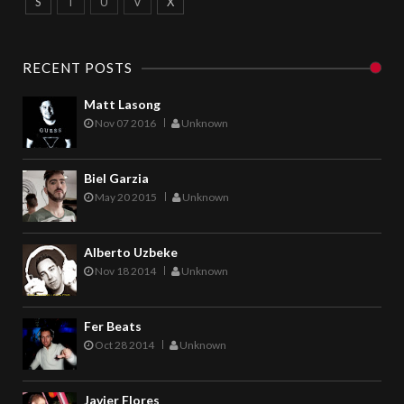
S
T
U
V
X
RECENT POSTS
Matt Lasong
Nov 07 2016
Unknown
Biel Garzia
May 20 2015
Unknown
Alberto Uzbeke
Nov 18 2014
Unknown
Fer Beats
Oct 28 2014
Unknown
Javier Flores