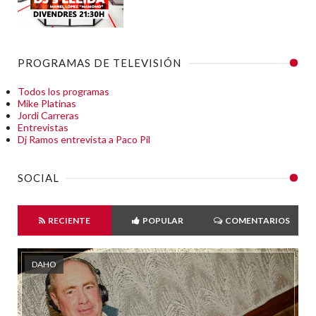
PROGRAMAS DE TELEVISIÓN
Todos los programas
Mike Platinas
Jordi Carreras
Entrevistas
Dj Ramos entrevista a Paco Pil
SOCIAL
RECIENTE
POPULAR
COMENTARIOS
DAHO