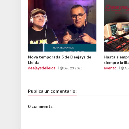
Nova temporada 5 de Deejays de
Hasta siempre
Lleida
siempre brill
deejaysdelleida
evento
Dec 23 2025
Ap
Publica un comentario:
0 comments: