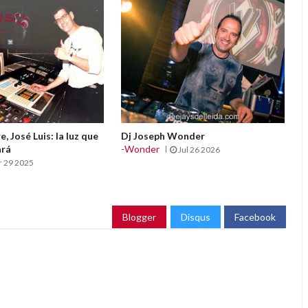
, José Luis: la luz que
Dj Joseph Wonder
ará
-Wonder
Jul 26 2026
r 29 2025
Blogger
Disqus
Facebook