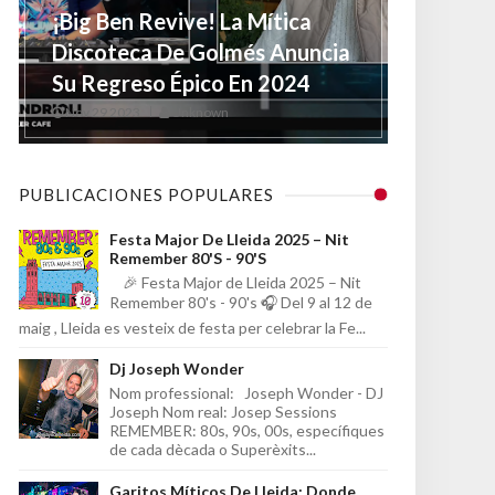
¡Big Ben Revive! La Mítica
Discoteca De Golmés Anuncia
Su Regreso Épico En 2024
Nov 29 2023
Unknown
PUBLICACIONES POPULARES
Festa Major De Lleida 2025 – Nit
Remember 80's - 90's
🎉 Festa Major de Lleida 2025 – Nit
Remember 80's - 90's 🎧 Del 9 al 12 de
maig , Lleida es vesteix de festa per celebrar la Fe...
Dj Joseph Wonder
Nom professional: Joseph Wonder - DJ
Joseph Nom real: Josep Sessions
REMEMBER: 80s, 90s, 00s, específiques
de cada dècada o Superèxits...
Garitos Míticos De Lleida: Donde