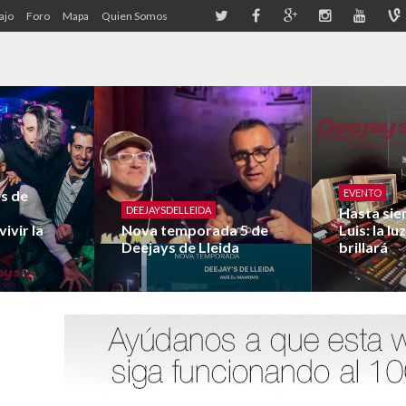
ajo
Foro
Mapa
Quien Somos
os de
EVENTO
DEEJAYSDELLEIDA
Hasta sie
ivir la
Nova temporada 5 de
Luis: la l
Deejays de Lleida
brillará