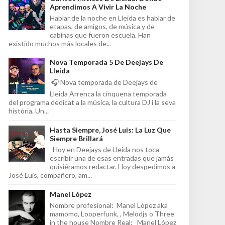
Aprendimos A Vivir La Noche
Hablar de la noche en Lleida es hablar de
etapas, de amigos, de música y de
cabinas que fueron escuela. Han
existido muchos más locales de...
Nova Temporada 5 De Deejays De
Lleida
🎧 Nova temporada de Deejays de
Lleida Arrenca la cinquena temporada
del programa dedicat a la música, la cultura DJ i la seva
història. Un...
Hasta Siempre, José Luis: La Luz Que
Siempre Brillará
Hoy en Deejays de Lleida nos toca
escribir una de esas entradas que jamás
quisiéramos redactar. Hoy despedimos a
José Luis, compañero, am...
Manel López
Nombre profesional: Manel López aka
mamomo, Looperfunk, , Melodjs o Three
in the house Nombre Real: Manel López