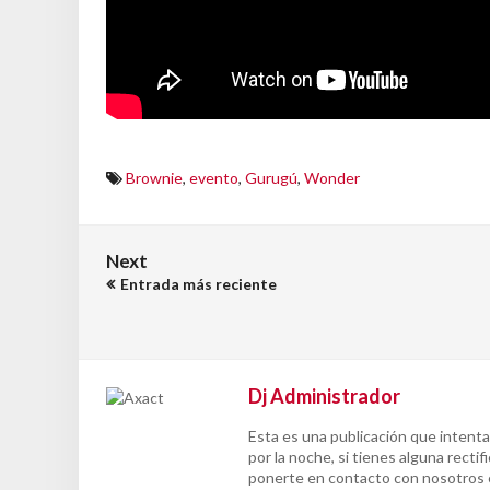
Brownie
,
evento
,
Gurugú
,
Wonder
Next
Entrada más reciente
Dj Administrador
Esta es una publicación que intenta
por la noche, si tienes alguna rect
ponerte en contacto con nosotros